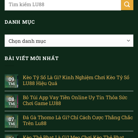
DANH MỤC
Danh
mục
BÀI VIẾT MỚI NHẤT
Kèo Tỷ Số Là Gì? Kinh Nghiệm Chơi Kèo Tỷ Số
09
LU88 Hiệu Quả
Th5
Không
có
Bỏ Túi App Vay Tiền Online Uy Tín Thỏa Sức
bình
08
luận
Chơi Game LU88
Th5
ở
Kèo
Không
Tỷ
có
Đá Gà Thomo Là Gì? Chỉ Cách Cược Thắng Chắc
Số
bình
07
Là
luận
Trên Lu88
Th5
Gì?
ở
Kinh
Bỏ
Không
Nghiệm
Túi
có
Kèo Thẻ Phạt Là Gì? Mẹo Chơi Kèo Thẻ Phạt
Chơi
App
bình