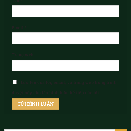
Tên
*
Email
*
Trang web
Lưu tên của tôi, email, và trang web trong trình
duyệt này cho lần bình luận kế tiếp của tôi.