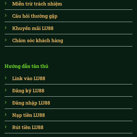
Miễn trừ trách nhiệm
Câu hỏi thường gặp
Khuyến mãi LU88
Chăm sóc khách hàng
Hướng dẫn tân thủ
Link vào LU88
Đăng ký LU88
Đăng nhập LU88
Nạp tiền LU88
Rút tiền LU88