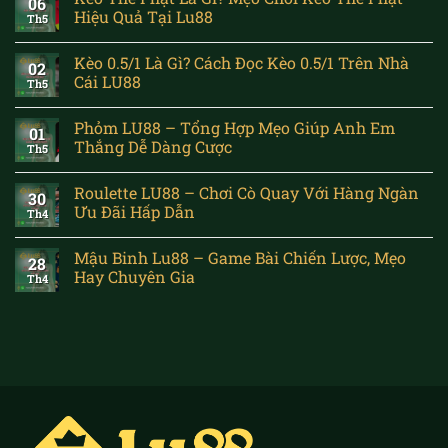
06
Kèo
Vay
luận
Hiệu Quả Tại Lu88
Th5
Tỷ
Tiền
ở
Số
Online
Đá
Không
LU88
Uy
Gà
có
Kèo 0.5/1 Là Gì? Cách Đọc Kèo 0.5/1 Trên Nhà
Hiệu
Tín
Thomo
bình
02
Quả
Thỏa
Là
luận
Cái LU88
Th5
Sức
Gì?
ở
Chơi
Chỉ
Kèo
Không
Game
Cách
Thẻ
có
Phỏm LU88 – Tổng Hợp Mẹo Giúp Anh Em
LU88
Cược
Phạt
bình
01
Thắng
Là
luận
Thắng Dễ Dàng Cược
Th5
Chắc
Gì?
ở
Trên
Mẹo
Kèo
Không
Lu88
Chơi
0.5/1
có
Roulette LU88 – Chơi Cò Quay Với Hàng Ngàn
Kèo
Là
bình
30
Thẻ
Gì?
luận
Ưu Đãi Hấp Dẫn
Th4
Phạt
Cách
ở
Hiệu
Đọc
Phỏm
Không
Quả
Kèo
LU88
có
Mậu Binh Lu88 – Game Bài Chiến Lược, Mẹo
Tại
0.5/1
–
bình
28
Lu88
Trên
Tổng
luận
Hay Chuyên Gia
Th4
Nhà
Hợp
ở
Cái
Mẹo
Roulette
Không
LU88
Giúp
LU88
có
Anh
–
bình
Em
Chơi
luận
Thắng
Cò
ở
Dễ
Quay
Mậu
Dàng
Với
Binh
Cược
Hàng
Lu88
Ngàn
–
Ưu
Game
Đãi
Bài
Hấp
Chiến