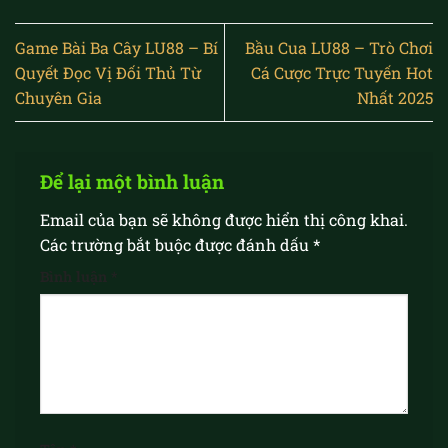
Game Bài Ba Cây LU88 – Bí
Bầu Cua LU88 – Trò Chơi
Quyết Đọc Vị Đối Thủ Từ
Cá Cược Trực Tuyến Hot
Chuyên Gia
Nhất 2025
Để lại một bình luận
Email của bạn sẽ không được hiển thị công khai.
Các trường bắt buộc được đánh dấu
*
Bình luận
*