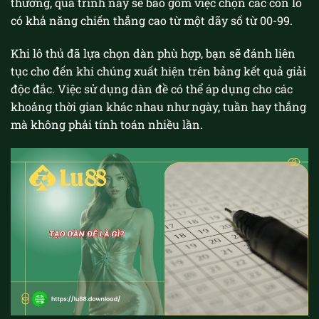
thưởng, quá trình này sẽ bao gồm việc chọn các con lô
có khả năng chiến thắng cao từ một dãy số từ 00-99.
Khi lô thủ đã lựa chọn dàn phù hợp, bạn sẽ đánh liên
tục cho đến khi chúng xuất hiện trên bảng kết quả giải
độc đắc. Việc sử dụng dàn đề có thể áp dụng cho các
khoảng thời gian khác nhau như ngày, tuần hay thắng
mà không phải tính toán nhiều lần.