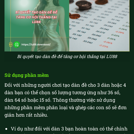
Bí quyết tạo dàn đề để tăng cơ hội thắng tại LU88
Sử dụng phần mềm
Đối với những người chơi tạo dàn đề cho 3 dàn hoặc 4
dàn bạn có thể chọn số lượng tương ứng như 36 số,
dàn 64 số hoặc 15 số. Thông thường việc sử dụng
những phần mềm phân loại và ghép các con số sẽ đơn
giản hơn rất nhiều.
Ví dụ như đối với dàn 3 bạn hoàn toàn có thể chỉnh