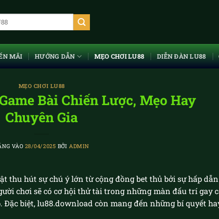
ẾN MÃI
HƯỚNG DẪN
MẸO CHƠI LU88
DIỄN ĐÀN LU88
MẸO CHƠI LU88
Game Bài Chiến Lược, Mẹo Hay
Chuyên Gia
ĂNG VÀO
28/04/2025
BỞI
ADMIN
t thu hút sự chú ý lớn từ cộng đồng bet thủ bởi sự hấp dẫn
gười chơi sẽ có cơ hội thử tài trong những màn đấu trí gay c
p. Đặc biệt, lu88.download còn mang đến những bí quyết ha