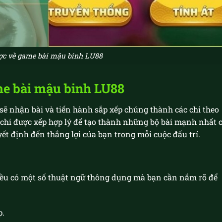
ược về game bài mậu binh LU88
me bài mậu binh LU88
 sẽ nhận bài và tiến hành sắp xếp chúng thành các chi theo
i chi được xếp hợp lý để tạo thành những bộ bài mạnh nhất 
uyết định đến thắng lợi của bạn trong mỗi cuộc đấu trí.
ều có một số thuật ngữ thông dụng mà bạn cần nắm rõ để
p.