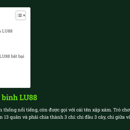
h LU88
LU88 bất bại
 binh LU88
thống nổi tiếng, còn được gọi với cái tên xập xám. Trò chơ
 13 quân và phải chia thành 3 chi: chi đầu 3 cây, chi giữa v