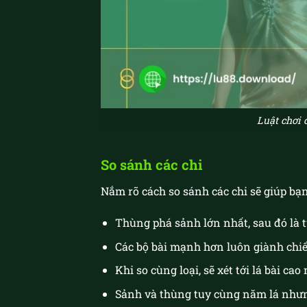
Luật chơi
So sánh các chi
Nắm rõ cách so sánh các chi sẽ giúp bạn
Thùng phá sảnh lớn nhất, sau đó là t
Các bộ bài mạnh hơn luôn giành chiến
Khi so cùng loại, sẽ xét tới lá bài cao
Sảnh và thùng tuy cùng năm lá nhưng