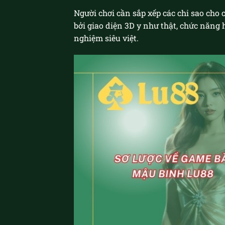
Người chơi cần sắp xếp các chi sao cho 
bởi giao diện 3D y như thật, chức năng
nghiệm siêu việt.