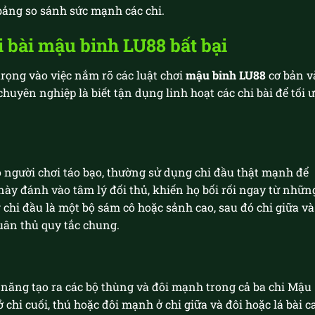
 bảng so sánh sức mạnh các chi.
 bài mậu binh LU88 bất bại
trọng vào việc nắm rõ các luật chơi
mậu binh LU88
cơ bản v
uyên nghiệp là biết tận dụng linh hoạt các chi bài để tối 
o người chơi táo bạo, thường sử dụng chi đầu thật mạnh để
ày đánh vào tâm lý đối thủ, khiến họ bối rối ngay từ nhữn
g chi đầu là một bộ sám cô hoặc sảnh cao, sau đó chi giữa và
uân thủ quy tắc chung.
năng tạo ra các bộ thùng và đôi mạnh trong cả ba chi Mậu
 chi cuối, thú hoặc đôi mạnh ở chi giữa và đôi hoặc lá bài c