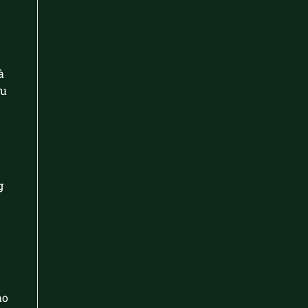
à
ưu
g
ao