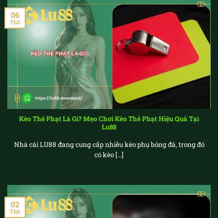
06
Th5
Kèo Thẻ Phạt Là Gì? Mẹo Chơi Kèo Thẻ Phạt Hiệu Quả Tại
Lu88
Nhà cái LU88 đang cung cấp nhiều kèo phụ bóng đá, trong đó
có kèo [...]
02
Th5