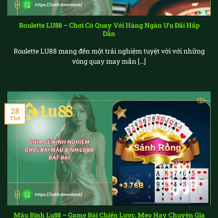
Roulette LU88 – Chơi Cò Quay Với Hàng Ngàn Ưu Đãi Hấp
Dẫn
Roulette LU88 mang đến một trải nghiệm tuyệt vời với những
vòng quay may mắn [...]
28
Th4
Mậu Binh Lu88 – Game Bài Chiến Lược, Mẹo Hay Chuyên Gia