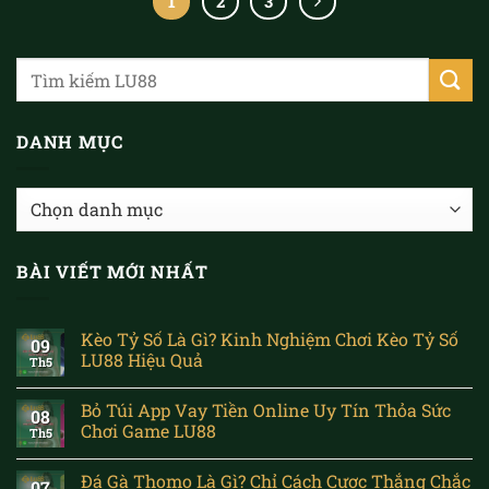
1
2
3
DANH MỤC
Danh
mục
BÀI VIẾT MỚI NHẤT
Kèo Tỷ Số Là Gì? Kinh Nghiệm Chơi Kèo Tỷ Số
09
LU88 Hiệu Quả
Th5
Không
có
Bỏ Túi App Vay Tiền Online Uy Tín Thỏa Sức
bình
08
luận
Chơi Game LU88
Th5
ở
Kèo
Không
Tỷ
có
Đá Gà Thomo Là Gì? Chỉ Cách Cược Thắng Chắc
Số
bình
07