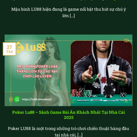
Mậu binh LU88 hiện đang là game nổi bật thu hút sự chú ý
lớn [...]
27
Th4
Poker Lu88 – Sảnh Game Bài Ăn Khách Nhất Tại Nhà Cái
2025
Poker LU88 là một trong những trò chơi chiến thuật hàng đầu
tại nhà cái, [...]