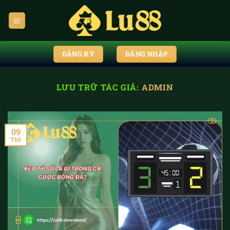
Bỏ
qua
nội
dung
ĐĂNG KÝ
ĐĂNG NHẬP
LƯU TRỮ TÁC GIẢ:
ADMIN
09
Th5