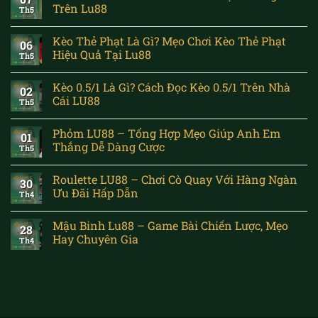
Là
luận
Trên Lu88
Th5
Gì?
ở
Kinh
Bỏ
Không
Nghiệm
Túi
có
Kèo Thẻ Phạt Là Gì? Mẹo Chơi Kèo Thẻ Phạt
Chơi
App
bình
06
Kèo
Vay
luận
Hiệu Quả Tại Lu88
Th5
Tỷ
Tiền
ở
Số
Online
Đá
Không
LU88
Uy
Gà
có
Kèo 0.5/1 Là Gì? Cách Đọc Kèo 0.5/1 Trên Nhà
Hiệu
Tín
Thomo
bình
02
Quả
Thỏa
Là
luận
Cái LU88
Th5
Sức
Gì?
ở
Chơi
Chỉ
Kèo
Không
Game
Cách
Thẻ
có
Phỏm LU88 – Tổng Hợp Mẹo Giúp Anh Em
LU88
Cược
Phạt
bình
01
Thắng
Là
luận
Thắng Dễ Dàng Cược
Th5
Chắc
Gì?
ở
Trên
Mẹo
Kèo
Không
Lu88
Chơi
0.5/1
có
Roulette LU88 – Chơi Cò Quay Với Hàng Ngàn
Kèo
Là
bình
30
Thẻ
Gì?
luận
Ưu Đãi Hấp Dẫn
Th4
Phạt
Cách
ở
Hiệu
Đọc
Phỏm
Không
Quả
Kèo
LU88
có
Mậu Binh Lu88 – Game Bài Chiến Lược, Mẹo
Tại
0.5/1
–
bình
28
Lu88
Trên
Tổng
luận
Hay Chuyên Gia
Th4
Nhà
Hợp
ở
Cái
Mẹo
Roulette
Không
LU88
Giúp
LU88
có
Anh
–
bình
Em
Chơi
luận
Thắng
Cò
ở
Dễ
Quay
Mậu
Dàng
Với
Binh
Cược
Hàng
Lu88