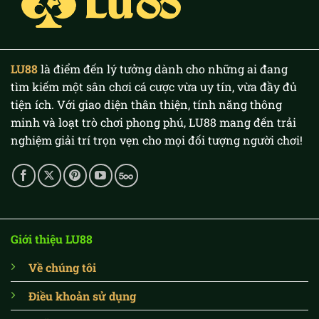
Dẫn
Lược,
Mẹo
Hay
Chuyên
Gia
LU88
là điểm đến lý tưởng dành cho những ai đang
tìm kiếm một sân chơi cá cược vừa uy tín, vừa đầy đủ
tiện ích. Với giao diện thân thiện, tính năng thông
minh và loạt trò chơi phong phú, LU88 mang đến trải
nghiệm giải trí trọn vẹn cho mọi đối tượng người chơi!
Giới thiệu LU88
Về chúng tôi
Điều khoản sử dụng