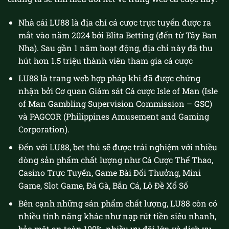
Nhà cái LU88 là địa chỉ cá cược trực tuyến được ra
mắt vào năm 2024 bởi Blita Betting (đến từ Tây Ban
Nha). Sau gần 1 năm hoạt động, địa chỉ này đã thu
hút hơn 1.5 triệu thành viên tham gia cá cược
LU88 là trang web hợp pháp khi đã được chứng
nhận bởi Cơ quan Giám sát Cá cược Isle of Man (Isle
of Man Gambling Supervision Commission – GSC)
và PAGCOR (Philippines Amusement and Gaming
Corporation).
Đến với LU88, bet thủ sẽ được trải nghiệm với nhiều
dòng sản phẩm chất lượng như Cá Cược Thể Thao,
Casino Trực Tuyến, Game Bài Đổi Thưởng, Mini
Game, Slot Game, Đá Gà, Bắn Cá, Lô Đề Xổ Số
Bên cạnh những sản phẩm chất lượng, LU88 còn có
nhiều tính năng khác như nạp rút tiền siêu nhanh,
bảo mật an toàn 100%, nhiều ưu đãi lớn và dịch vụ