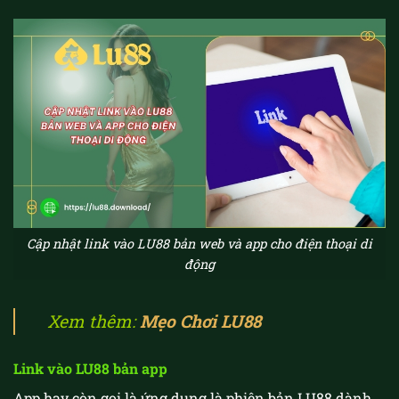
Cập nhật link vào LU88 bản web và app cho điện thoại di
động
Xem thêm:
Mẹo Chơi LU88
Link vào LU88 bản app
App hay còn gọi là ứng dụng là phiên bản LU88 dành