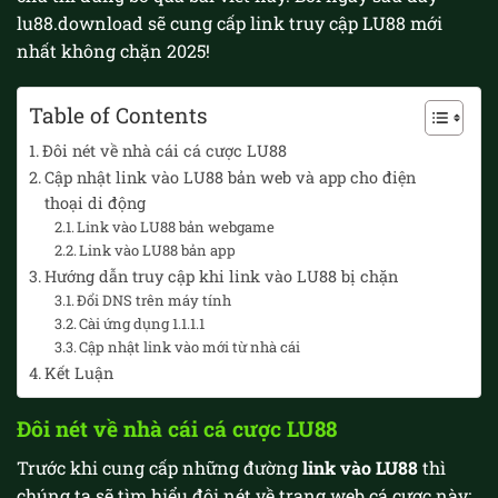
lu88.download sẽ cung cấp link truy cập LU88 mới
nhất không chặn 2025!
Table of Contents
Đôi nét về nhà cái cá cược LU88
Cập nhật link vào LU88 bản web và app cho điện
thoại di động
Link vào LU88 bản webgame
Link vào LU88 bản app
Hướng dẫn truy cập khi link vào LU88 bị chặn
Đổi DNS trên máy tính
Cài ứng dụng 1.1.1.1
Cập nhật link vào mới từ nhà cái
Kết Luận
Đôi nét về nhà cái cá cược LU88
Trước khi cung cấp những đường
link vào LU88
thì
chúng ta sẽ tìm hiểu đôi nét về trang web cá cược này: