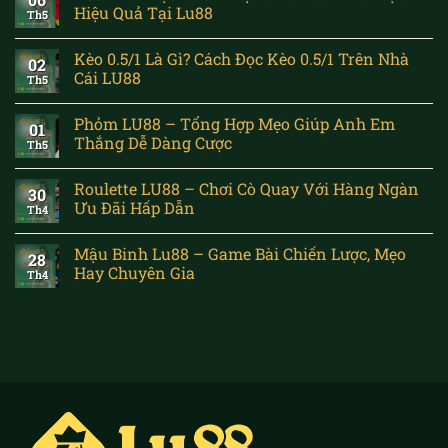
Kèo
Vay
luận
Hiệu Quả Tại Lu88
Th5
Tỷ
Tiền
ở
Số
Online
Đá
Không
LU88
Uy
Gà
có
Kèo 0.5/1 Là Gì? Cách Đọc Kèo 0.5/1 Trên Nhà
Hiệu
Tín
Thomo
bình
02
Quả
Thỏa
Là
luận
Cái LU88
Th5
Sức
Gì?
ở
Chơi
Chỉ
Kèo
Không
Game
Cách
Thẻ
có
Phỏm LU88 – Tổng Hợp Mẹo Giúp Anh Em
LU88
Cược
Phạt
bình
01
Thắng
Là
luận
Thắng Dễ Dàng Cược
Th5
Chắc
Gì?
ở
Trên
Mẹo
Kèo
Không
Lu88
Chơi
0.5/1
có
Roulette LU88 – Chơi Cò Quay Với Hàng Ngàn
Kèo
Là
bình
30
Thẻ
Gì?
luận
Ưu Đãi Hấp Dẫn
Th4
Phạt
Cách
ở
Hiệu
Đọc
Phỏm
Không
Quả
Kèo
LU88
có
Mậu Binh Lu88 – Game Bài Chiến Lược, Mẹo
Tại
0.5/1
–
bình
28
Lu88
Trên
Tổng
luận
Hay Chuyên Gia
Th4
Nhà
Hợp
ở
Cái
Mẹo
Roulette
Không
LU88
Giúp
LU88
có
Anh
–
bình
Em
Chơi
luận
Thắng
Cò
ở
Dễ
Quay
Mậu
Dàng
Với
Binh
Cược
Hàng
Lu88
Ngàn
–
Ưu
Game
Đãi
Bài
Hấp
Chiến