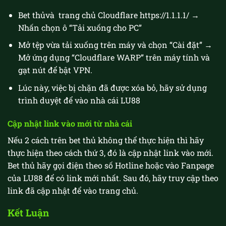
Bet thủvà trang chủ Cloudflare https://1.1.1.1/ →
Nhấn chọn ô “Tải xuống cho PC”
Mở tệp vừa tải xuống trên máy và chọn “Cài đặt” →
Mở ứng dụng “Cloudflare WARP” trên máy tính và
gạt nút để bật VPN.
Lúc này, việc bị chặn đã được xóa bỏ, hãy sử dụng
trình duyệt để vào nhà cái LU88
Cập nhật link vào mới từ nhà cái
Nếu 2 cách trên bet thủ không thể thực hiện thì hãy
thực hiện theo cách thứ 3, đó là cập nhật link vào mới.
Bet thủ hãy gọi điện theo số Hotline hoặc vào Fanpage
của LU88 để có link mới nhất. Sau đó, hãy truy cập theo
link đã cập nhật để vào trang chủ.
Kết Luận