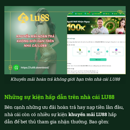
Khuyến mãi hoàn trả không giới hạn trên nhà cái LU88
Những sự kiện hấp dẫn trên nhà cái LU88
Bên cạnh những ưu đãi hoàn trả hay nạp tiền lần đầu,
nhà cái còn có nhiều sự kiện
khuyến mãi LU88
hấp
dẫn để bet thủ tham gia nhận thưởng. Bao gồm: