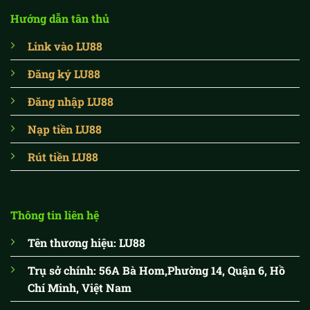
Hướng dẫn tân thủ
Link vào LU88
Đăng ký LU88
Đăng nhập LU88
Nạp tiền LU88
Rút tiền LU88
Thông tin liên hệ
Tên thương hiệu: LU88
Trụ sở chính: 56A Bà Hom,Phường 14, Quận 6, Hồ
Chí Minh, Việt Nam