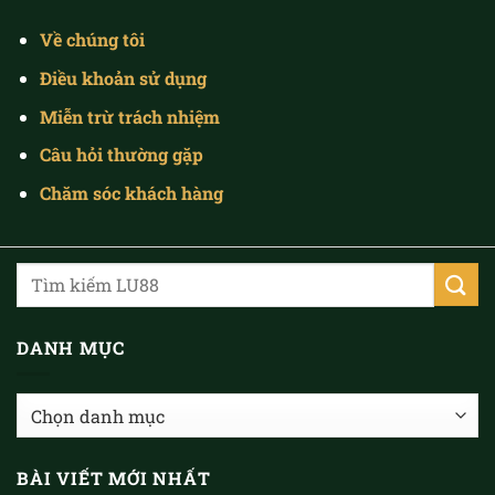
Về chúng tôi
Điều khoản sử dụng
Miễn trừ trách nhiệm
Câu hỏi thường gặp
Chăm sóc khách hàng
DANH MỤC
Danh
mục
BÀI VIẾT MỚI NHẤT