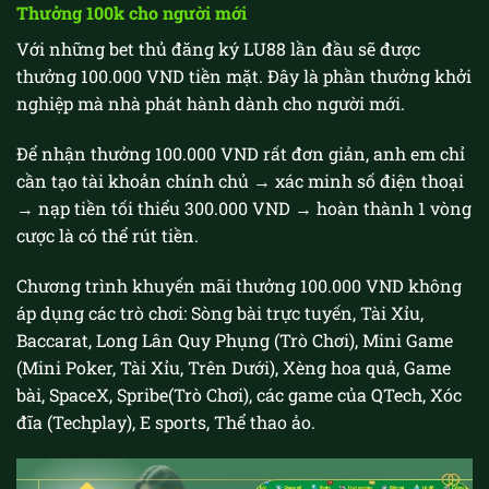
Thưởng 100k cho người mới
Với những bet thủ đăng ký LU88 lần đầu sẽ được
thưởng 100.000 VND tiền mặt. Đây là phần thưởng khởi
nghiệp mà nhà phát hành dành cho người mới.
Để nhận thưởng 100.000 VND rất đơn giản, anh em chỉ
cần tạo tài khoản chính chủ → xác minh số điện thoại
→ nạp tiền tối thiểu 300.000 VND → hoàn thành 1 vòng
cược là có thể rút tiền.
Chương trình khuyến mãi thưởng 100.000 VND không
áp dụng các trò chơi: Sòng bài trực tuyến, Tài Xỉu,
Baccarat, Long Lân Quy Phụng (Trò Chơi), Mini Game
(Mini Poker, Tài Xỉu, Trên Dưới), Xèng hoa quả, Game
bài, SpaceX, Spribe(Trò Chơi), các game của QTech, Xóc
đĩa (Techplay), E sports, Thể thao ảo.