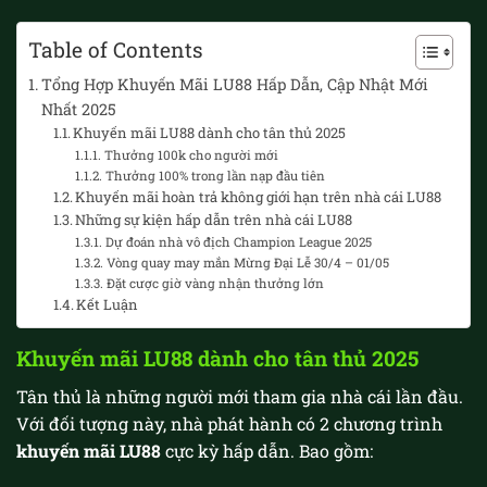
Table of Contents
Tổng Hợp Khuyến Mãi LU88 Hấp Dẫn, Cập Nhật Mới
Nhất 2025
Khuyến mãi LU88 dành cho tân thủ 2025
Thưởng 100k cho người mới
Thưởng 100% trong lần nạp đầu tiên
Khuyến mãi hoàn trả không giới hạn trên nhà cái LU88
Những sự kiện hấp dẫn trên nhà cái LU88
Dự đoán nhà vô địch Champion League 2025
Vòng quay may mắn Mừng Đại Lễ 30/4 – 01/05
Đặt cược giờ vàng nhận thưởng lớn
Kết Luận
Khuyến mãi LU88 dành cho tân thủ 2025
Tân thủ là những người mới tham gia nhà cái lần đầu.
Với đối tượng này, nhà phát hành có 2 chương trình
khuyến mãi LU88
cực kỳ hấp dẫn. Bao gồm: