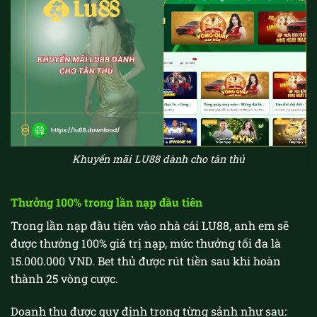
Khuyến mãi LU88 dành cho tân thủ
Thưởng 100% trong lần nạp đầu tiên
Trong lần nạp đầu tiên vào nhà cái LU88, anh em sẽ
được thưởng 100% giá trị nạp, mức thưởng tối đa là
15.000.000 VND. Bet thủ được rút tiền sau khi hoàn
thành 25 vòng cược.
Doanh thu được quy định trong từng sảnh như sau: